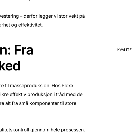
stering – derfor legger vi stor vekt på
rhet og effektivitet.
n: Fra
KVALIT
rked
ere til masseproduksjon. Hos Plexx
ikre effektiv produksjon i tråd med de
e alt fra små komponenter til store
litetskontroll gjennom hele prosessen.