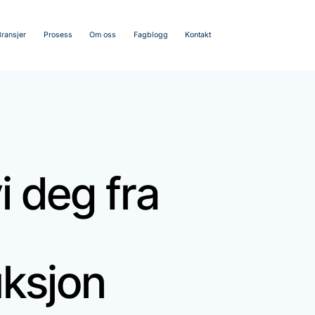
Bransjer
Prosess
Om oss
Fagblogg
Kontakt
vi deg fra
ksjon