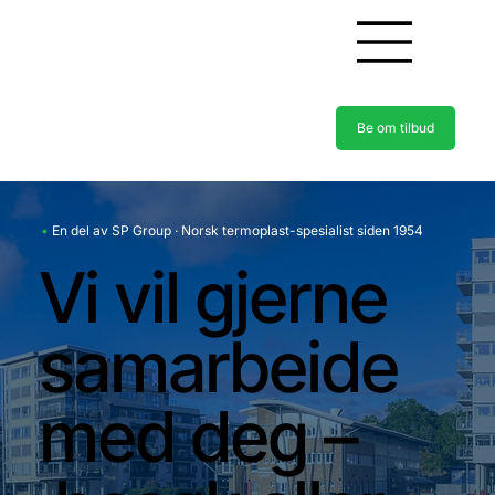
Be om tilbud
•
En del av SP Group · Norsk termoplast-spesialist siden 1954
Vi vil gjerne
samarbeide
med deg –