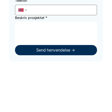
Telefon
Beskriv prosjektet
*
Send henvendelse ->