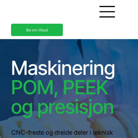
Be om tilbud
Maskinering
POM, PEEK
og presisjon
CNC-freste og dreide deler i teknisk