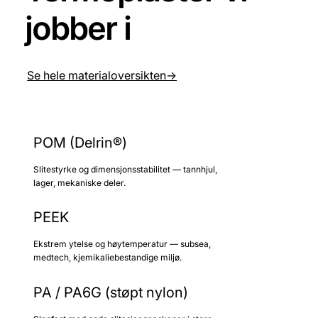
jobber i
Se hele materialoversikten->
POM (Delrin®)
Slitestyrke og dimensjonsstabilitet — tannhjul,
lager, mekaniske deler.
PEEK
Ekstrem ytelse og høytemperatur — subsea,
medtech, kjemikaliebestandige miljø.
PA / PA6G (støpt nylon)