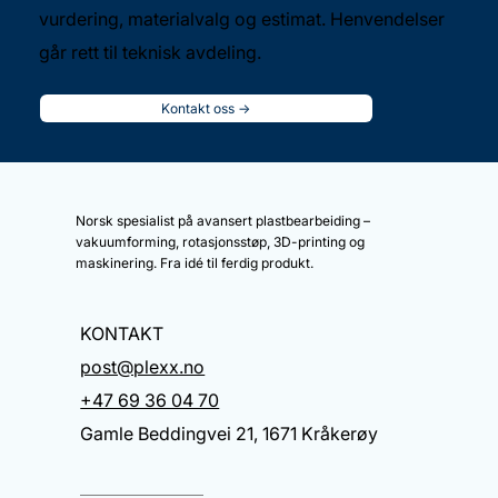
vurdering, materialvalg og estimat. Henvendelser
går rett til teknisk avdeling.
Kontakt oss ->
Norsk spesialist på avansert plastbearbeiding –
vakuumforming, rotasjonsstøp, 3D-printing og
maskinering. Fra idé til ferdig produkt.
KONTAKT
post@plexx.no
+47 69 36 04 70
Gamle Beddingvei 21, 1671 Kråkerøy