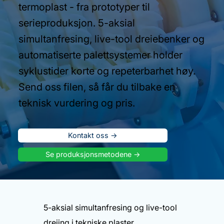
termoplast - fra prototyper til
serieproduksjon. 5-aksial
simultanfresing, live-tool dreiebenker og
automatiserte palettsystemer holder
syklustider korte og repeterbarhet høy.
Send oss filen, så får du tilbake en
teknisk vurdering og pris.
Kontakt oss ->
Se produksjonsmetodene ->
5-aksial simultanfresing og live-tool
dreiing i tekniske plaster