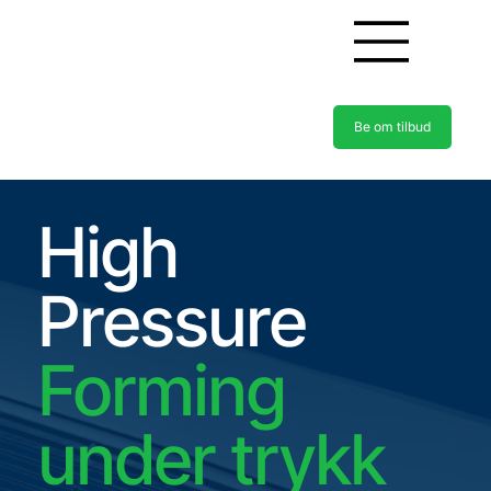
Be om tilbud
High
Pressure
Forming
under trykk