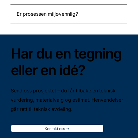
Er prosessen miljøvennlig?
Har du en tegning
eller en idé?
Send oss prosjektet – du får tilbake en teknisk
vurdering, materialvalg og estimat. Henvendelser
går rett til teknisk avdeling.
Kontakt oss ->