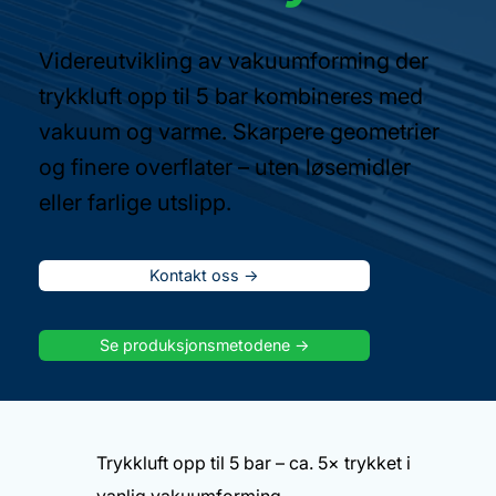
Videreutvikling av vakuumforming der
trykkluft opp til 5 bar kombineres med
vakuum og varme. Skarpere geometrier
og finere overflater – uten løsemidler
eller farlige utslipp.
Kontakt oss ->
Se produksjonsmetodene ->
Trykkluft opp til 5 bar – ca. 5× trykket i